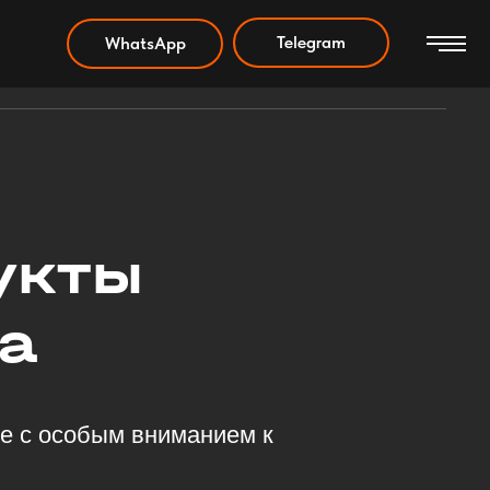
Telegram
WhatsApp
Акции
Контакты
Статьи
укты
а
е с особым вниманием к