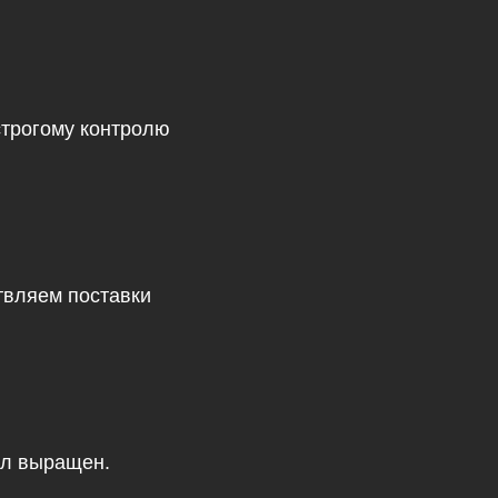
строгому контролю
твляем поставки
был выращен.