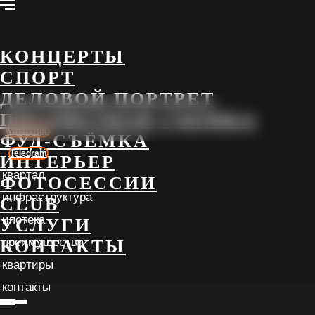
РЕПОРТАЖ MICE
КОНЦЕРТЫ
СПОРТ
ДЕЛОВОЙ ПОРТРЕТ
ПРЕДМЕТНАЯ СЪЕМКА
квартал
WhatsApp
ФУД-СЪЁМКА
инфраструктура
Telegram
ИНТЕРЬЕР
ипотека
преимущества
ФОТОСЕССИИ
квартиры
CLUB
контакты
УСЛУГИ
КОНТАКТЫ