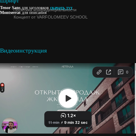
Шрифт
Tenor Sans
для заголовков
скачать тут
Montserrat
для описания
Видеоинструкция
Краткое описание этой прекрасной
квартиры в две строчки